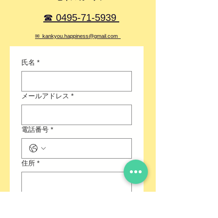
☎ 0495-71-5939
✉ kankyou.happiness@gmail.com
氏名
*
メールアドレス
*
電話番号
*
住所
*
件名
*