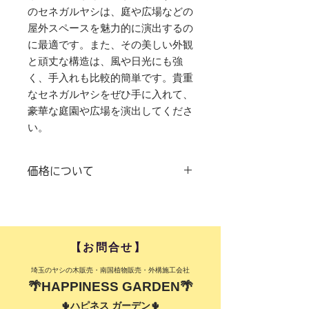
のセネガルヤシは、庭や広場などの
屋外スペースを魅力的に演出するの
に最適です。また、その美しい外観
と頑丈な構造は、風や日光にも強
く、手入れも比較的簡単です。貴重
なセネガルヤシをぜひ手に入れて、
豪華な庭園や広場を演出してくださ
い。
価格について
お見積りいたします(価格0円)
｢施工条件により価格が異なるため、
詳細はお問いわせください。｣
​【お問合せ】​
​埼玉のヤシの木販売・南国植物販売・外構施工会社
🌴HAPPINESS GARDEN🌴
🌵ハピネス ガーデン🌵