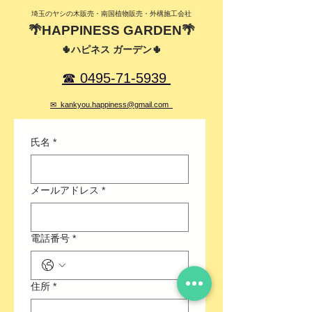
絡お願いいたします。※別途、ダンボ
​埼玉のヤシの木販売・南国植物販売・外構施工会社
ール代550円～、送料を再計算させて
🌴HAPPINESS GARDEN🌴
いただきます。
🌵ハピネス ガーデン🌵
☎ 0495-71-5939
✉ kankyou.happiness@gmail.com
氏名
*
メールアドレス
*
電話番号
*
住所
*