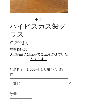
ハイビスカス🌺グ
ラス
セ
¥1,200
より
ー
消費税込み
|
ル
大型商品のは追ってご連絡させていた
価
だきます。
格
配送料金：1,000円（地域限定、箱
代）
*
数量
*