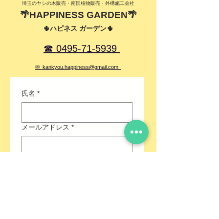
を使用し梱包させていただきます。
​埼玉のヤシの木販売・南国植物販売・外構施工会社
可能な限り丁寧な梱包を心がけてはお
🌴HAPPINESS GARDEN🌴
りますが、葉折れや葉痛みがある場合
🌵ハピネス ガーデン🌵
もございますのでご理解の上でお買い
求めください。
☎ 0495-71-5939
「プレゼント発送」
プレゼント発送の場合は、事前にご連
✉ kankyou.happiness@gmail.com
絡お願いいたします。箱形、花専用ダ
ンボールを使用させていただきます。
氏名
*
※別途、ダンボール代550円～、送料
を再計算させていただきます。
メールアドレス
*
電話番号
*
住所
*