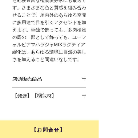
も経験豊富な植物愛好家にも最適で
す。さまざまな色と質感を組み合わ
せることで、屋内外のあらゆる空間
に多用途で目を引くアクセントを加
えます。単独で飾っても、多肉植物
の庭の一部として飾っても、ユーフ
ォルビアマハラジャMIXラクティア
綴化は、あらゆる環境に自然の美し
さを加えること間違いなしです。
店頭販売商品
こちらの商品は、店頭販売品の為品切
【発送】【梱包材】
れになることがございます。
その際、代替品として同商品の別の品
[発送]
物をご用意させていただきます。
発送の際には写真の黒い鉢ごと第4種
ご理解いただけますようお願い申し上
郵便でお送りします。
げます。
[梱包)
​【お問合せ】​
リサイクル段ボール、ペットボトル等