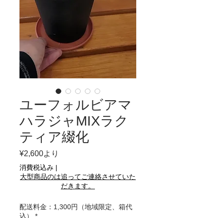
ユーフォルビアマ
ハラジャMIXラク
ティア綴化
セ
¥2,600
より
ー
消費税込み
|
ル
大型商品のは追ってご連絡させていた
価
だきます。
格
配送料金：1,300円（地域限定、箱代
込）
*