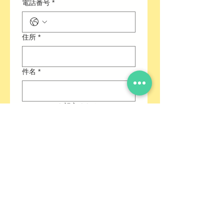
電話番号
*
道路：搬入車が進入・通行可能な道路
場所：搬入車より直接下ろし可能な場
所
住所
*
※配送後、一輪車等の手運びの場合、
別途料金を
頂戴いたします。
〈その他〉
件名
*
※自然石の為、サイズ・色合いにムラ
があります。
※石材は、中身が濡れていたり、土が
メッセージを記入ください
*
ついている場合があります。
※地域によりお届け日数が多くかかっ
たり、お届けできない
場合や追加料金がかかる場合がありま
す。
※ご不明な点等、お問い合わせお待ち
送信
しておりま
す
【 アクセス 】