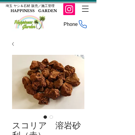
​埼玉 ヤシ＆石材 販売／施工管理
HAPPINESS GARDEN
Phone
スコリア 溶岩砂