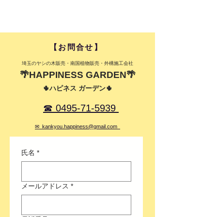
【HAPPINESSチャーター便】
◆弊社ユニック付きトラックにて配達
致します。
注意）配達料は、お届けする住所より
​【お問合せ】​
判断致します。
Google Mapにて計算させていただき
​埼玉のヤシの木販売・南国植物販売・外構施工会社
ます。
🌴HAPPINESS GARDEN🌴
基本料金として、参考までに表記して
🌵ハピネス ガーデン🌵
おります。
基本料金：３ｔ前後 配達：20,000円
☎ 0495-71-5939
～
５ｔ以上一括配送 配達：
✉ kankyou.happiness@gmail.com
50,000円～
氏名
*
注）※遠方の方は、一度ご相談下さい
※北海道、沖縄、離島別途料金
□
■
ご購入前に注意事項の確認をお願い
メールアドレス
*
します■
□
〈道路・荷下ろしの場所〉