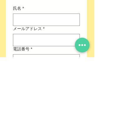
50,000円～
氏名
*
注）※遠方の方は、一度ご相談下さい
※北海道、沖縄、離島別途料金
□
■
ご購入前に注意事項の確認をお願い
メールアドレス
*
します■
□
〈道路・荷下ろしの場所〉
電話番号
*
道路：搬入車が進入・通行可能な道路
場所：搬入車より直接下ろし可能な場
所
住所
*
※配送後、一輪車等の手運びの場合、
別途料金を
頂戴いたします。
〈その他〉
件名
*
※自然石の為、サイズ・色合いにムラ
があります。
※石材は、中身が濡れていたり、土が
メッセージを記入ください
*
ついている場合があります。
※地域によりお届け日数が多くかかっ
たり、お届けできない