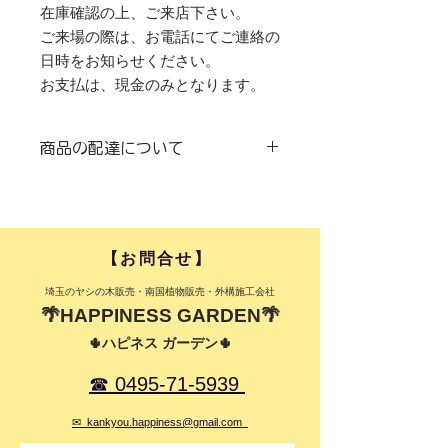
在庫確認の上、ご来店下さい。
ご来場の際は、お電話にてご連絡の
日時をお知らせください。
お支払は、現金のみとなります。
商品の配達について
【大量注文HAPPINESSチャーター
便】
◆弊社ユニック付きトラックにて配達
致します。
​【お問合せ】​
注意）配達料は、お届けする住所より
判断致します。
​埼玉のヤシの木販売・南国植物販売・外構施工会社
Google Mapにて計算させていただき
🌴HAPPINESS GARDEN🌴
ます。
🌵ハピネス ガーデン🌵
基本料金として、参考までに表記して
おります。
☎ 0495-71-5939
基本料金：３ｔ前後 配達：20,000円
～
✉ kankyou.happiness@gmail.com
５ｔ以上一回配送 配達：