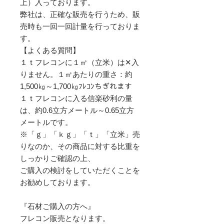
上）入っております。
弊社は、正確な販売を行うため、販
売時も一回一回計量を行っておりま
す。
【よくある質問】
１ｔフレコンに１㎥（立米）は✕入
りません。１㎥あたりの重さ：約
1,500㎏～1,700㎏ﾌﾚｺﾝちぎれます
１ｔフレコンに入る信楽砂利の量
は、約0.6立方メートル～0.65立方
メートルです。
※「ｇ」「ｋｇ」「ｔ」「立米」売
りなのか、その商品に対する比重を
しっかりご確認の上、
ご購入の検討をしていただくことを
お勧めしております。
『石材ご購入の方へ』
フレコン販売となります。