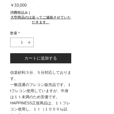
価
￥33,000
格
消費税込み
|
大型商品のは追ってご連絡させていた
だきます。
数量
*
カートに追加する
信楽砂利３分、５分対応しておりま
す。
一般流通のフレコン販売品です。１
tフレコン使用していますが、中身
は１ｔ未満のため安価です。
HAPPINESS正規商品は、１ｔフレ
コン使用し、１ｔ（１０００㎏以