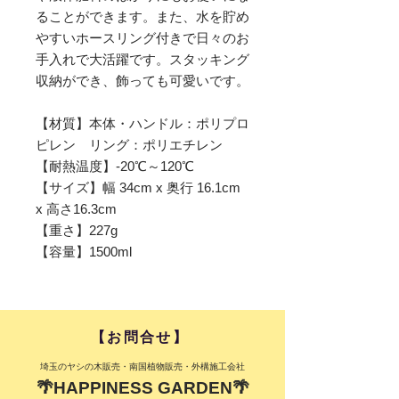
ることができます。また、水を貯め
やすいホースリング付きで日々のお
手入れで大活躍です。スタッキング
収納ができ、飾っても可愛いです。
【材質】本体・ハンドル：ポリプロ
ピレン リング：ポリエチレン
【耐熱温度】-20℃～120℃
【サイズ】幅 34cm x 奥行 16.1cm
x 高さ16.3cm
【重さ】227g
【容量】1500ml
​【お問合せ】​
​埼玉のヤシの木販売・南国植物販売・外構施工会社
🌴HAPPINESS GARDEN🌴