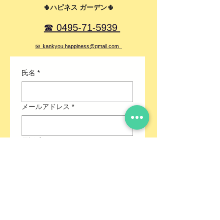
🌵ハピネス ガーデン🌵
☎ 0495-71-5939
✉ kankyou.happiness@gmail.com
氏名
*
メールアドレス
*
電話番号
*
住所
*
件名
*