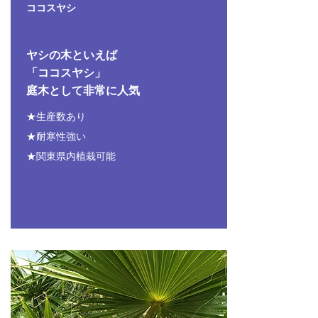
ココスヤシ
ヤシの木といえば
「ココスヤシ」
庭木として非常に人気
★生産数あり
★耐寒性強い
★関東県内植栽可能