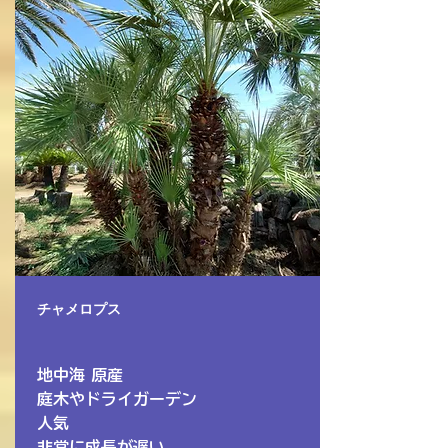
チャメロプス
​地中海 原産
庭木やドライガーデン
人気
​非常に成長が遅い