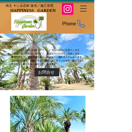
​埼玉 ヤシ＆石材 販売／施工管理
HAPPINESS GARDEN
Phone
『どんなヤシの木が似合うだろう？』そんな疑問にお答えします
ご要望や庭の雰囲気に合わせて、最適なヤシの木をご提案します
種類やサイズ、個性も様々あり、希少なヤシ達もたくさんおります
この地に根付き、力強くそして優雅に過ごすヤシの木をご覧ください
きっと、心惹かれる一時がここにあります
お問合せ