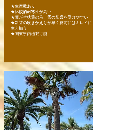
★生産数あり
★比較的耐寒性が高い
★葉が掌状葉の為、雪の影響を受けやすい
★新芽の吹きかえりが早く
夏前にはキレイに
生え揃う
★関東県内植栽可能