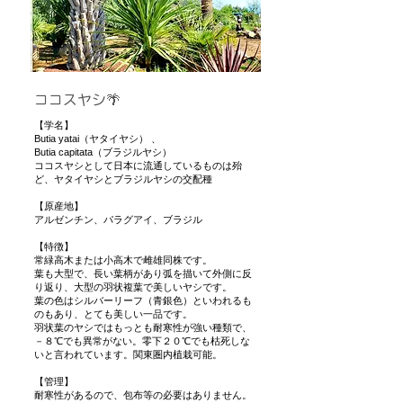
ココスヤシ🌴
【学名】
Butia yatai（ヤタイヤシ） 、
Butia capitata（ブラジルヤシ）
ココスヤシとして日本に流通しているものは殆
ど、ヤタイヤシとブラジルヤシの交配種
【原産地】
アルゼンチン、パラグアイ、ブラジル
【特徴】
常緑高木または小高木で雌雄同株です。
葉も大型で、長い葉柄があり弧を描いて外側に反
り返り、大型の羽状複葉で美しいヤシです。
葉の色はシルバーリーフ（青銀色）といわれるも
のもあり、とても美しい一品です。
羽状葉のヤシではもっとも耐寒性が強い種類で、
－８℃でも異常がない。零下２０℃でも枯死しな
いと言われています。
関東圏内植栽可能。
【管理】
耐寒性があるので、包布等の必要はありません。