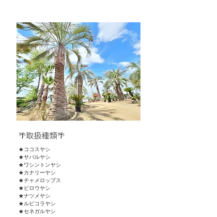
🌴取扱種類🌴
★ココスヤシ
★サバルヤシ
★ワシントンヤシ
★カナリーヤシ
★チャメロップス
★ビロウヤシ
​★ナツメヤシ
★ルピコラヤシ
​★セネガルヤシ