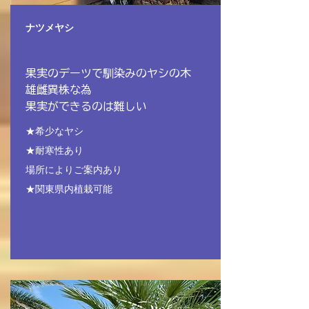
ナツメヤシ
果実のデーツで馴染みのヤシの木
雄雌異株な為
​果実ができるのは難しい
★希少なヤシ
★耐寒性あり
​場所によりご案内あり
★関東県内植栽可能