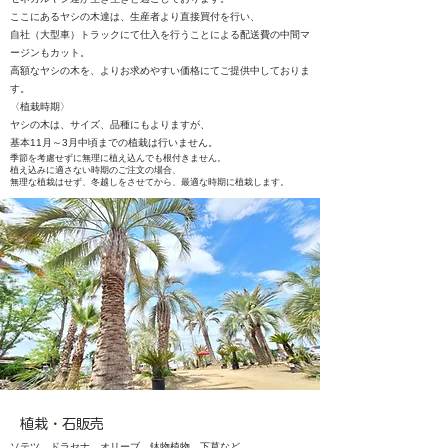
ここにあるヤシの木達は、生産者より直接買付を行い、
自社（大型車）トラックにて仕入を行うことによる
配送費の中間マ
ージンもカット。
​高額なヤシの木を、よりお求めやすい価格にてご提供中しておりま
す。
〈植栽時期〉
ヤシの木は、サイズ、品種にもよりますが、
基本11月～3月中頃までの植栽は行いません。
季節を考慮せずに無理に植え込んでも根付きません。
植え込みに適さない時期のご注文の場合、
無理な植栽はせず、冬越しをさせてから、最適な時期に植栽します。
植栽・石販売
ソテツ、ドラセナ、オリーブ、鉢物植物、下草など