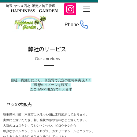
​埼玉 ヤシ＆石材 販売／施工管理
HAPPINESS GARDEN
Phone
弊社のサービス
Our services
自社一貫施行により、良品質で安定の価格を実現！！
​「理想のイメージを現実」
​ここHAPPINESSで叶えます
ヤシの木販売
埼玉県神川町、本庄市にあるヤシ畑に常時展示しております。
実際にご覧いただき、幹、葉状の形や色味などご覧ください。
人気のココスヤシ、ワシントンヤシ、ビロウヤシから
希少なサバルヤシ、チャメロプス、カナリーヤシ、ルピコラヤシ、
セネガルヤシ達が生き生きと過ごしております。