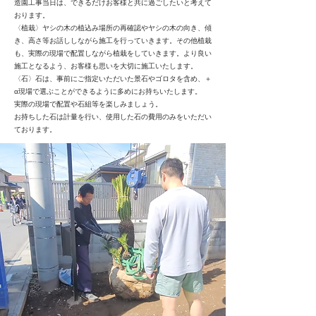
造園工事当日は、できるだけお客様と共に過ごしたいと考えて
おります。
〈植栽〉ヤシの木の植込み場所の再確認やヤシの木の向き、傾
き、高さ等お話ししながら施工を行っていきます。その他植栽
も、実際の現場で配置しながら植栽をしていきます。より良い
施工となるよう、お客様も思いを大切に施工いたします。
〈石〉石は、事前にご指定いただいた景石やゴロタを含め、＋
α現場で選ぶことができるように多めにお持ちいたします。
実際の現場で配置や石組等を楽しみましょう。
お持ちした石は計量を行い、使用した石の費用のみをいただい
ております。