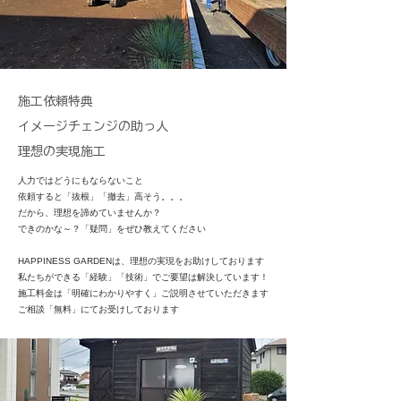
施工依頼特典
イメージチェンジの助っ人
​理想の実現施工
人力ではどうにもならないこと
依頼すると「抜根」「撤去」高そう。。。
だから、理想を諦めていませんか？
できのかな～？「疑問」をぜひ教えてください
HAPPINESS GARDENは、理想の実現をお助けしております
私たちができる「経験」「技術」でご要望は解決しています！
施工料金は「明確にわかりやすく」ご説明させていただきます
ご相談「無料」にてお受けしております