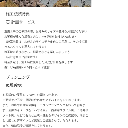
施工依頼特典
石 計量サービス
造園工事のご依頼の際、お好みのサイズや色見をお選びください
お客様が選んだ景石と共に、＋αで石をお持ちいたします
（施工当日は、お好みのサイズ等を多めにご用意し、その場で選
べるスタイルを導入しております）
施工時に選びながら、配置となどを楽しみましょう
〈会計は当日に計量販売〉
料金算定は、施工時に使用した分だけ計量を致します
​例）〇kg使用×４０円＝△円（税別）
プランニング
​現場確認
お客様のご要望をしっかりお聞きした上で、
ご要望やご不安、疑問に合わせたアドバイスをしております。
また、お庭や店舗等全体をトータルプランニングも行っておりま
す。全体のイメージを「ハワイ風」「西海岸スタイル風」「海外リ
ゾート風」など​に合わせた統一感あるデザインのご提案や、場所ご
とに楽しむデザインなど無限にご提案させていただきます。
また、植栽現場の確認をしております。