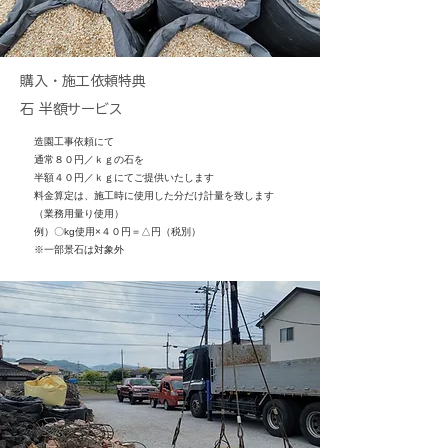
購入・施工依頼特典
石 半額サービス
造園工事依頼にて
通常８０円／ｋｇの石を
半額４０円／ｋｇにてご提供いたします
料金算定は、施工時に使用した分だけ計量を致します
（業務用量り使用）
​例）〇kg使用×４０円＝△円（税別）
​※一部景石は対象外