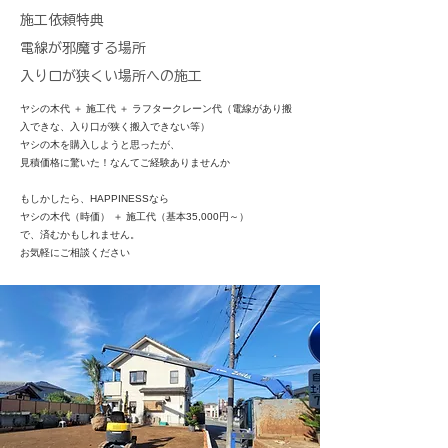
施工依頼特典
電線が邪魔する場所
​入り口が狭くい場所への施工
ヤシの木代 ＋ 施工代 ＋ ラフタークレーン代（電線があり搬
入できな、入り口が狭く搬入できない等）
ヤシの木を購入しようと思ったが、
見積価格に驚いた！なんてご経験ありませんか
もしかしたら、HAPPINESSなら
ヤシの木代（時価） ＋ 施工代（基本35,000円～）
で、済むかもしれません。
​お気軽にご相談ください