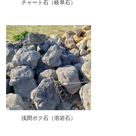
チャート石（岐阜石）
浅間ボク石（溶岩石）