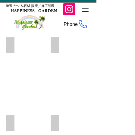
​埼玉 ヤシ＆石材 販売／施工管理
HAPPINESS GARDEN
Phone
キャニオンロック
サビロック
花
崗
岩
の
天
然
石
・
色
調
や
濃
淡
御影割栗（黒）
山伏石
に
・
は
南