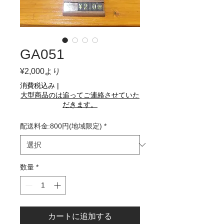
GA051
セ
¥2,000
より
ー
消費税込み
|
ル
大型商品のは追ってご連絡させていた
価
だきます。
格
配送料金:800円(地域限定)
*
数量
*
カートに追加する