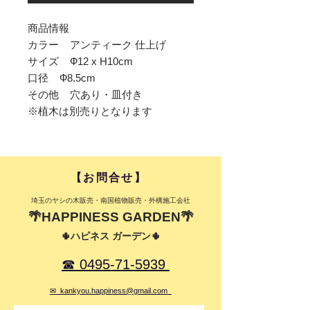
商品情報
カラー アンティーク 仕上げ
サイズ Ф12 x H10cm
口径 Ф8.5cm
その他 穴あり・皿付き
※植木は別売りとなります
​【お問合せ】​
​埼玉のヤシの木販売・南国植物販売・外構施工会社
🌴HAPPINESS GARDEN🌴
🌵ハピネス ガーデン🌵
☎ 0495-71-5939
✉ kankyou.happiness@gmail.com