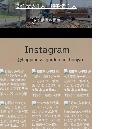
👆
③作業人1人＋撮影者１人
click
動画を再生
Instagram
@happiness_garden_in_honjyo