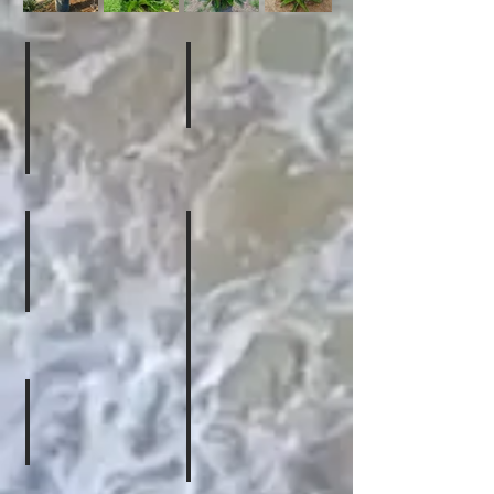
施工事例
click
👆
click
ご予約はこちら
click
👆
click
ヤシの種類
取
扱
品
目
click
👆
click
信楽砂利
石材選び