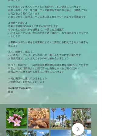
提供します
ヤシの木をシンボルツリーとしたお庭づくりをご提案しております
低木～高木サイズ、希少種、ヤシの種類を豊富に取り揃え、現物をご覧い
ただけるよう努めております​
お車を止めて、深呼吸。ヤシの木に囲まれてハワイのような雰囲気です
♬他店との違い♬
造園土木経験３5年以上の店主が施工致します
ヤシの木の仕入れから植栽まで、一貫した自社施工
ハピネスガーデンは、安心の品質と適正価格で、お客様の庭づくりをサポ
ートします
​​お客様の大切なお庭をより素敵にする！ご要望にお応えできるよう施工を
致します
見て、触れて、感じて。
ハピネスガーデンは、ヤシの木との一期一会を大切にする場所です
お散歩気分で、たくさんのヤシの木と触れ合いましょう
庭づくり相談では、一緒に畑や資材置場を回り資材をお選びいただけます
埼玉だけどほぼ群馬よりの畑で育った新鮮な木々をご覧ください
南国ムードに合う資材も豊富にご用意しております
一緒に南国への旅に出かけましょう
​ご来店心よりお待ちしております
HAPPINESS GARDEN
​田嶋