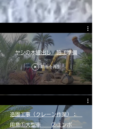
大
取
人
扱
気
商
の
品
砂
・
サービス＆特典＆アフターフォロー
利
詳
click
・
細
👆
雑
・
click
草
価
・
格
凹、
～
ヤシの木掘出し 施工準備
水
ご
溜
参
・
考
動画を再生
防
に
犯
～
対
click
策
👆
click
～
お
困
り
の
方
造園工事（クレーン作業）：
～
用意①大型車 ②ユンボ
click